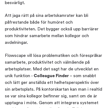
besvärligt.
Workplace ROI
The Hybrid Work Model
Att jaga rätt på sina arbetskamrater kan bli
Help Center
påfrestande både för humöret och
FAQ
produktiviteten. Det bygger också upp barriärer
som hindrar samarbete mellan kollegor och
avdelningar.
Flowscape vill lösa problematiken och förespråkar
samarbete, produktivitet och välmående på
arbetsplatser. Med det sagt har de utvecklat en
unik funktion -
Colleague Finder
– som snabbt
och lätt ger anställda ett helhetsperspektiv över
sin arbetsplats. På kontorskartan kan man i realtid
se var sina kollegor befinner sig, samt om de är
upptagna i möte. Genom att integrera systemet