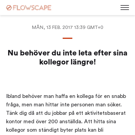
MÅN, 13 FEB. 2017 13:39 GMT+0
Desk Management
Nu behöver du inte leta efter sina
Room Booking System
Room Displays
kollegor längre!
Workplace Analytics
Automatic Desk Check-in
Parking Management
Busy Light
Visitor Management
Contact
Kiosk Screen
Ibland behöver man haffa en kollega för en snabb
Career
Sensors
News
fråga, men man hittar inte personen man söker.
Blog
Tänk dig då att du jobbar på ett aktivitetsbaserat
Corporate Governance
Events & Webinars
kontor med över 200 anställda. Att hitta sina
Press Releases
kollegor som ständigt byter plats kan bli
White Paper