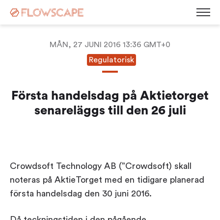
MÅN, 27 JUNI 2016 13:36 GMT+0
Regulatorisk
Desk Management
Room Booking System
Första handelsdag på Aktietorget
Room Displays
Workplace Analytics
senareläggs till den 26 juli
Automatic Desk Check-in
Parking Management
Busy Light
Visitor Management
Contact
Kiosk Screen
Career
Sensors
Crowdsoft Technology AB (”Crowdsoft) skall
News
noteras på AktieTorget med en tidigare planerad
Blog
Corporate Governance
första handelsdag den 30 juni 2016.
Events & Webinars
Press Releases
White Paper
Då teckningstiden i den pågående