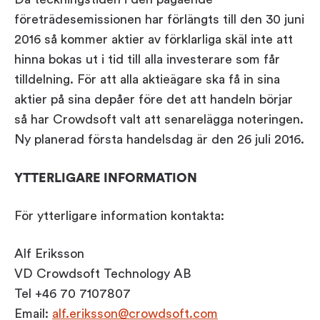
Workplace ROI
företrädesemissionen har förlängts till den 30 juni
The Hybrid Work Model
2016 så kommer aktier av förklarliga skäl inte att
Help Center
hinna bokas ut i tid till alla investerare som får
tilldelning. För att alla aktieägare ska få in sina
FAQ
aktier på sina depåer före det att handeln börjar
så har Crowdsoft valt att senarelägga noteringen.
Ny planerad första handelsdag är den 26 juli 2016.
YTTERLIGARE INFORMATION
För ytterligare information kontakta:
Alf Eriksson
VD Crowdsoft Technology AB
Tel +46 70 7107807
Email:
alf.eriksson@crowdsoft.com