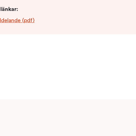
länkar
:
ddelande
(
pdf
)