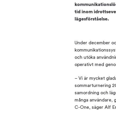
Visitor Management
Sensors
kommunikationslösn
tid inom idrottse
lägesförståelse.
Under december och
kommunikationssyst
och utöka användnin
operativt med geno
– Vi är mycket glad
sommarturnering 201
samordning och läg
många användare, ge
C-One, säger Alf E