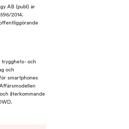
gy AB (publ) är
 596/2014.
offentliggörande
 trygghets- och
tag och
 för smartphones
 Affärsmodellen
er och återkommande
ROWD.