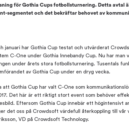
Workplace ROI
ing för Gothia Cups fotbollsturnering. Detta avtal ä
vent-segmentet och det bekräftar behovet av kommun
The Hybrid Work 
Help Center
 januari har Gothia Cup testat och utvärderat Crowds
FAQ
em C-One under Gothia Innebandy Cup. Nu har man val
gen under årets stora fotbollsturnering. Tusentals fun
mförandet av Gothia Cup under en dryg vecka.
a att Gothia Cup har valt C-One som kommunikationslös
7. Det här är ett riktigt stort event som behöver effe
esbild. Eftersom Gothia Cup innebär ett högintensivt
r det oss på Crowdsoft värdefull återkoppling till vår 
riksson, VD på Crowdsoft Technology.