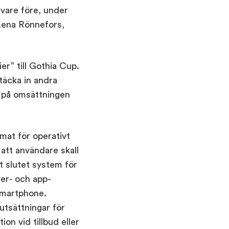
vare före, under
 Lena Rönnefors,
er” till Gothia Cup.
täcka in andra
 på omsättningen
mat för operativt
 att användare skall
 slutet system för
ver- och app-
smartphone.
utsättningar för
on vid tillbud eller