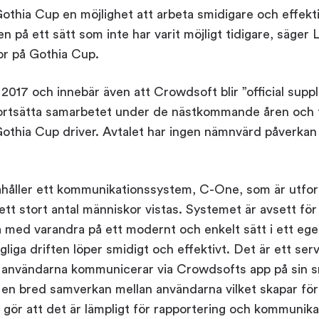
hia Cup en möjlighet att arbeta smidigare och effekti
n på ett sätt som inte har varit möjligt tidigare, säger
r på Gothia Cup.
2017 och innebär även att Crowdsoft blir ”official suppli
fortsätta samarbetet under de nästkommande åren och 
thia Cup driver. Avtalet har ingen nämnvärd påverkan
ahåller ett kommunikationssystem, C-One, som är utfor
 ett stort antal människor vistas. Systemet är avsett för
med varandra på ett modernt och enkelt sätt i ett eget
dagliga driften löper smidigt och effektivt. Det är ett ser
 användarna kommunicerar via Crowdsofts app på sin 
en bred samverkan mellan användarna vilket skapar för
 gör att det är lämpligt för rapportering och kommunikati