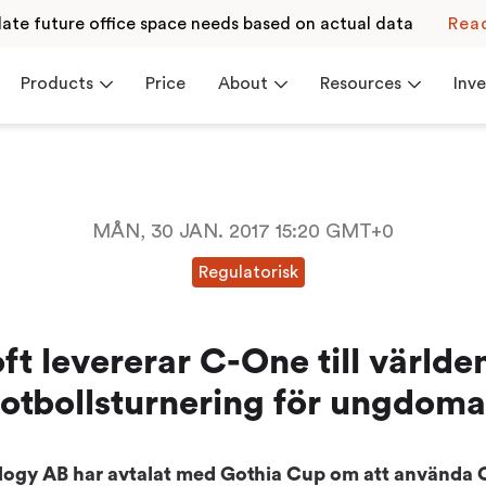
late future office space needs based on actual data
Rea
Products
Price
About
Resources
Inve
MÅN, 30 JAN. 2017 15:20 GMT+0
Resources
Investor Relations
Contact
News
Regulatorisk
we believe in
Get inspired by our
Browse and read our
ss workplaces
blogs or receive support
financial reports or v
from our Help Center
the financial calendar
 Check-in
Career
Blog
Read more
Read more
t levererar C-One till världen
Events & Webinars
fotbollsturnering för ungdoma
White Paper
ogy AB har avtalat med Gothia Cup om att använda