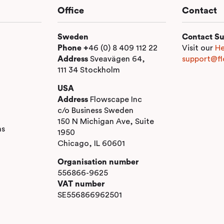
Office
Contact
Sweden
Contact Su
Phone +
46 (0) 8 409 112 22
Visit our
He
Address
Sveavägen 64,
support@fl
111 34 Stockholm
USA
Address
Flowscape Inc
c/o Business Sweden
150 N Michigan Ave, Suite
ns
1950
Chicago, IL 60601
Organisation number
556866-9625
VAT number
SE556866962501