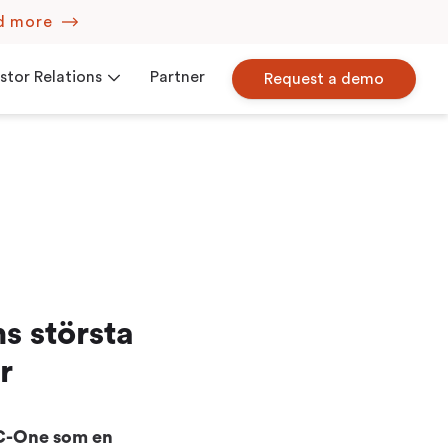
d more
stor Relations
Partner
Request a demo
Corporate Governance
iew
Press Releases
s största
r
 C-One som en