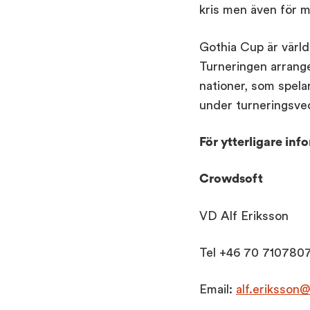
kris men även för m
Gothia Cup är värld
Turneringen arrange
nationer, som spela
under turneringsve
För ytterligare inf
Crowdsoft
VD Alf Eriksson
Tel +46 70 710780
Email:
alf.eriksso