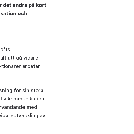
r det andra på kort
ikation och
Model
ofts
t att gå vidare
ktionärer arbetar
ning för sin stora
ktiv kommunikation,
 användande med
vidareutveckling av