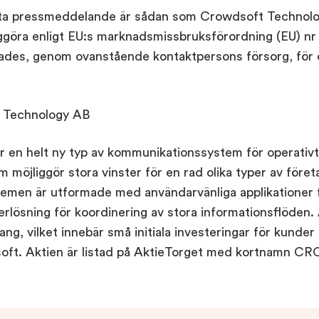
tta pressmeddelande är sådan som Crowdsoft Technolo
liggöra enligt EU:s marknadsmissbruksförordning (EU) nr
ades, genom ovanstående kontaktpersons försorg, för 
7
 Technology AB
r en helt ny typ av kommunikationssystem för operativt
 möjliggör stora vinster för en rad olika typer av före
stemen är utformade med användarvänliga applikationer
erlösning för koordinering av stora informationsflöden.
g, vilket innebär små initiala investeringar för kund
soft. Aktien är listad på AktieTorget med kortnamn C