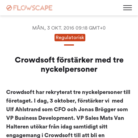
MÅN, 3 OKT. 2016 09:18 GMT+0
Regulatorisk
Desk Management
Room Booking System
Crowdsoft förstärker med tre
Room Displays
Workplace Analytics
nyckelpersoner
Automatic Desk Check-in
Parking Management
Busy Light
Visitor Management
Contact
Kiosk Screen
Crowdsoft har rekryterat tre nyckelpersoner till
Career
Sensors
företaget. I dag, 3 oktober, förstärker vi med
News
Ulf Ahlstrand som CFO och Jonas Brögger som
Blog
VP Business Development. VP Sales Mats Van
Corporate Governance
Events & Webinars
Halteren utökar från idag samtidigt sitt
Press Releases
White Paper
engagemang i Crowdsoft till att bli en