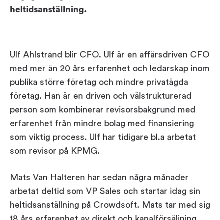
Workplace ROI
heltidsanställning.
The Hybrid Work Model
Help Center
Ulf Ahlstrand blir CFO. Ulf är en affärsdriven CFO
FAQ
med mer än 20 års erfarenhet och ledarskap inom
publika större företag och mindre privatägda
företag. Han är en driven och välstrukturerad
person som kombinerar revisorsbakgrund med
erfarenhet från mindre bolag med finansiering
som viktig process. Ulf har tidigare bl.a arbetat
som revisor på KPMG.
Mats Van Halteren har sedan några månader
arbetat deltid som VP Sales och startar idag sin
heltidsanställning på Crowdsoft. Mats tar med sig
18 års erfarenhet av direkt och kanalförsäljning