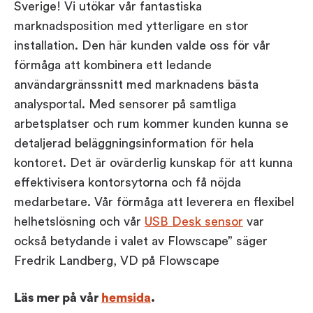
Sverige! Vi utökar vår fantastiska
Workplace ROI
marknadsposition med ytterligare en stor
The Hybrid Work Model
installation. Den här kunden valde oss för vår
Help Center
förmåga att kombinera ett ledande
FAQ
användargränssnitt med marknadens bästa
analysportal. Med sensorer på samtliga
arbetsplatser och rum kommer kunden kunna se
detaljerad beläggningsinformation för hela
kontoret. Det är ovärderlig kunskap för att kunna
effektivisera kontorsytorna och få nöjda
medarbetare. Vår förmåga att leverera en flexibel
helhetslösning och vår
USB Desk sensor
var
också betydande i valet av Flowscape” säger
Fredrik Landberg, VD på Flowscape
Läs mer på vår
hemsida
.