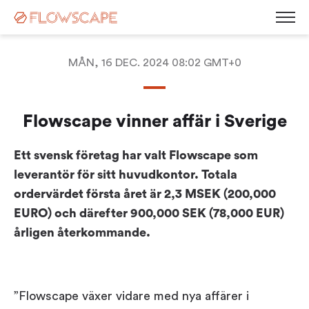
MÅN, 16 DEC. 2024 08:02 GMT+0
Desk Management
Flowscape vinner affär i Sverige
Room Booking System
Room Displays
Workplace Analytics
Ett svensk företag har valt Flowscape som
Automatic Desk Check-in
Parking Management
leverantör för sitt huvudkontor. Totala
Busy Light
Visitor Management
ordervärdet första året är 2,3 MSEK (200,000
Contact
Kiosk Screen
EURO) och därefter 900,000 SEK (78,000 EUR)
Career
Sensors
årligen återkommande.
News
Blog
Corporate Governance
Events & Webinars
Press Releases
”Flowscape växer vidare med nya affärer i
White Paper